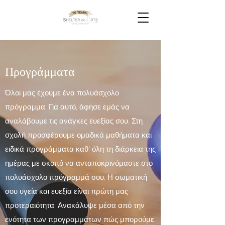
Προγράμματα
Όλοι μας έχουμε ένα πολυάσχολο
πρόγραμμα. Για αυτό, άφησε εμάς να
αναλάβουμε τις ανάγκες ευεξίας σου. Στη
σχολή προσφέρουμε ομαδικά μαθήματα και
ειδικά προγράμματα καθ' όλη τη διάρκεια της
ημέρας με σκοπό να ανταποκρινόμαστε στο
πολυάσχολο πρόγραμμά σου. Η σωματική
σου υγεία και ευεξία είναι πρώτη μας
προτεραιότητα. Ανακάλυψε μέσα από την
ενότητα των προγραμμάτων πώς μπορούμε